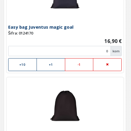
Easy bag Juventus magic goal
Šifra: 0124170
16,90 €
kom
+10
+1
-1