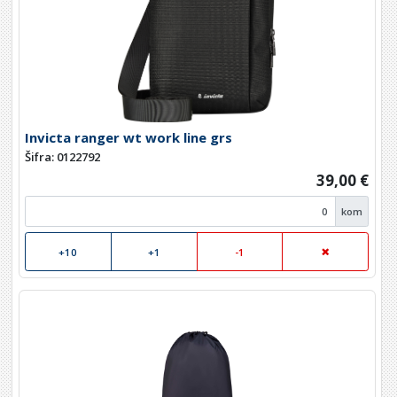
Invicta ranger wt work line grs
Šifra: 0122792
39,00 €
kom
+10
+1
-1