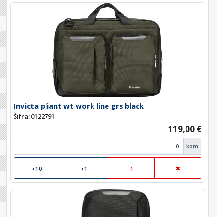
Invicta pliant wt work line grs black
Šifra: 0122791
119,00 €
kom
+10
+1
-1