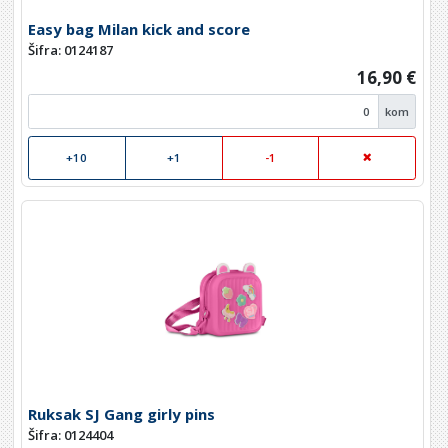
Easy bag Milan kick and score
Šifra: 0124187
16,90 €
kom
+10
+1
-1
Ruksak SJ Gang girly pins
Šifra: 0124404