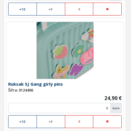
+10
+1
-1
Ruksak SJ Gang girly pins
Šifra: 0124406
24,90 €
kom
+10
+1
-1