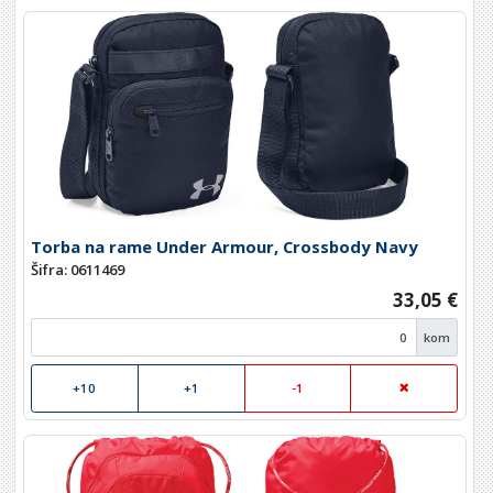
Torba na rame Under Armour, Crossbody Navy
Šifra: 0611469
33,05 €
kom
+10
+1
-1